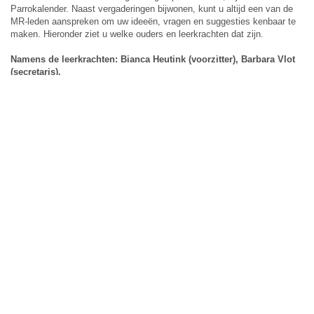
Parrokalender. Naast vergaderingen bijwonen, kunt u altijd een van de
MR-leden aanspreken om uw ideeën, vragen en suggesties kenbaar te
maken. Hieronder ziet u welke ouders en leerkrachten dat zijn.
Namens de leerkrachten: Bianca Heutink (voorzitter), Barbara Vlot
(secretaris),
Namens de ouders: Angela, Natalja en Carmen.
GMR-lid namens school: Bianca Heutink
Contact met de MR
U kunt contact opnemen met de MR via
mr@obshenridunant.nl
OPOPS
KC Henri Dunant is onderdeel van Stg. openb. primair onderwijs
Papendrecht-Sliedrecht. Kijk voor meer informatie op
www.opops.nl