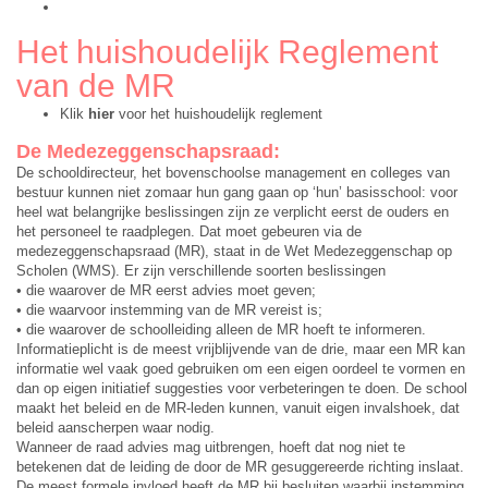
Het huishoudelijk Reglement
van de MR
Klik
hier
voor het huishoudelijk reglement
De Medezeggenschapsraad:
De schooldirecteur, het bovenschoolse management en colleges van
bestuur kunnen niet zomaar hun gang gaan op ‘hun’ basisschool: voor
heel wat belangrijke beslissingen zijn ze verplicht eerst de ouders en
het personeel te raadplegen. Dat moet gebeuren via de
medezeggenschapsraad (MR), staat in de Wet Medezeggenschap op
Scholen (WMS). Er zijn verschillende soorten beslissingen
• die waarover de MR eerst advies moet geven;
• die waarvoor instemming van de MR vereist is;
• die waarover de schoolleiding alleen de MR hoeft te informeren.
Informatieplicht is de meest vrijblijvende van de drie, maar een MR kan
informatie wel vaak goed gebruiken om een eigen oordeel te vormen en
dan op eigen initiatief suggesties voor verbeteringen te doen. De school
maakt het beleid en de MR-leden kunnen, vanuit eigen invalshoek, dat
beleid aanscherpen waar nodig.
Wanneer de raad advies mag uitbrengen, hoeft dat nog niet te
betekenen dat de leiding de door de MR gesuggereerde richting inslaat.
De meest formele invloed heeft de MR bij besluiten waarbij instemming