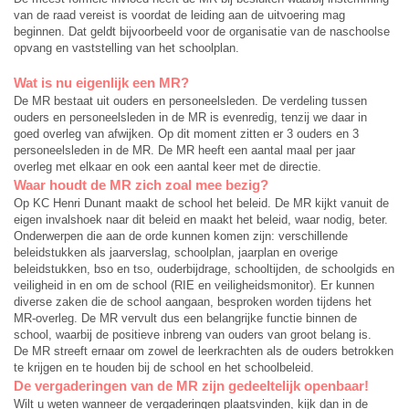
van de raad vereist is voordat de leiding aan de uitvoering mag
beginnen. Dat geldt bijvoorbeeld voor de organisatie van de naschoolse
opvang en vaststelling van het schoolplan.
Wat is nu eigenlijk een MR?
De MR bestaat uit ouders en personeelsleden. De verdeling tussen
ouders en personeelsleden in de MR is evenredig, tenzij we daar in
goed overleg van afwijken. Op dit moment zitten er 3 ouders en 3
personeelsleden in de MR. De MR heeft een aantal maal per jaar
overleg met elkaar en ook een aantal keer met de directie.
Waar houdt de MR zich zoal mee bezig?
Op KC Henri Dunant maakt de school het beleid. De MR kijkt vanuit de
eigen invalshoek naar dit beleid en maakt het beleid, waar nodig, beter.
Onderwerpen die aan de orde kunnen komen zijn: verschillende
beleidstukken als jaarverslag, schoolplan, jaarplan en overige
beleidstukken, bso en tso, ouderbijdrage, schooltijden, de schoolgids en
veiligheid in en om de school (RIE en veiligheidsmonitor). Er kunnen
diverse zaken die de school aangaan, besproken worden tijdens het
MR-overleg. De MR vervult dus een belangrijke functie binnen de
school, waarbij de positieve inbreng van ouders van groot belang is.
De MR streeft ernaar om zowel de leerkrachten als de ouders betrokken
te krijgen en te houden bij de school en het schoolbeleid.
De vergaderingen van de MR zijn gedeeltelijk openbaar!
Wilt u weten wanneer de vergaderingen plaatsvinden, kijk dan in de