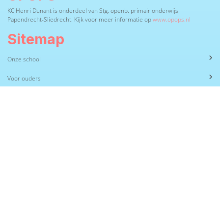
KC Henri Dunant is onderdeel van Stg. openb. primair onderwijs
Papendrecht-Sliedrecht. Kijk voor meer informatie op
www.opops.nl
Sitemap
Onze school
Voor ouders
Nieuws
Groepen
Agenda
Downloads
Contact
Contact
KC Henri Dunant