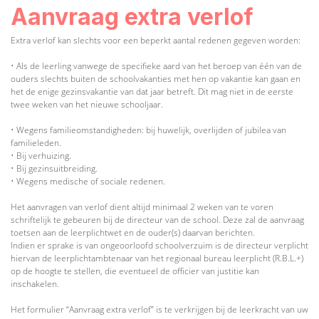
Aanvraag extra verlof
Extra verlof kan slechts voor een beperkt aantal redenen gegeven worden:
• Als de leerling vanwege de specifieke aard van het beroep van één van de
ouders slechts buiten de schoolvakanties met hen op vakantie kan gaan en
het de enige gezinsvakantie van dat jaar betreft. Dit mag niet in de eerste
twee weken van het nieuwe schooljaar.
• Wegens familieomstandigheden: bij huwelijk, overlijden of jubilea van
familieleden.
• Bij verhuizing.
• Bij gezinsuitbreiding.
• Wegens medische of sociale redenen.
Het aanvragen van verlof dient altijd minimaal 2 weken van te voren
schriftelijk te gebeuren bij de directeur van de school. Deze zal de aanvraag
toetsen aan de leerplichtwet en de ouder(s) daarvan berichten.
Indien er sprake is van ongeoorloofd schoolverzuim is de directeur verplicht
hiervan de leerplichtambtenaar van het regionaal bureau leerplicht (R.B.L.+)
op de hoogte te stellen, die eventueel de officier van justitie kan
inschakelen.
Het formulier “Aanvraag extra verlof” is te verkrijgen bij de leerkracht van uw