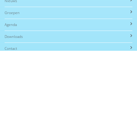
Nieuws
Groepen
Agenda
Downloads
Contact
Contact
KC Henri Dunant
Kerkstraat 15
3361 BP Sliedrecht
Telefoon: 0184 413 933
E-mail: wendydehoog@obshenridunant.nl